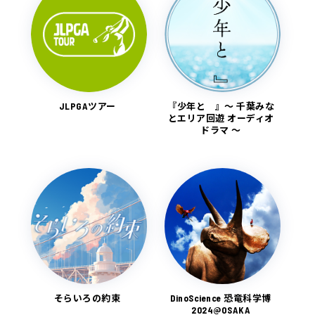
JLPGAツアー
『少年と 』～ 千葉みな
とエリア回遊 オーディオ
ドラマ ～
そらいろの約束
DinoScience 恐⻯科学博
2024@OSAKA