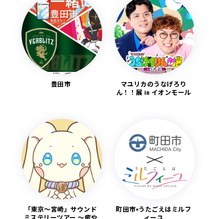
豊田市
マユリカのうなげろり
ん！！展 in イオンモール
「東京～宮崎」サウンド
町田市×うたごえはミルフ
ミステリーツアー ～癒や
ィーユ