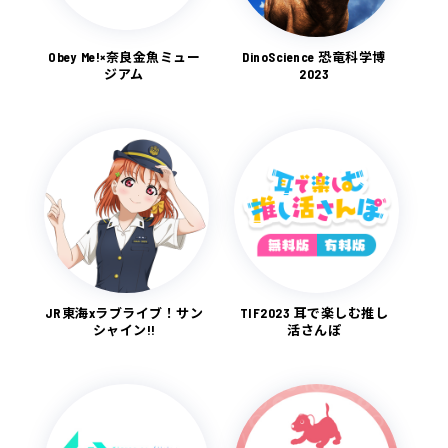
Obey Me!×奈良金魚ミュー
DinoScience 恐竜科学博
ジアム
2023
JR東海xラブライブ！サン
TIF2023 耳で楽しむ推し
シャイン!!
活さんぽ